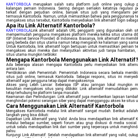
KANTORBOLA
merupakan salah satu platform judi online yang cukup p
kalangan pemain Indonesia. Seiring dengan semakin ketatnya regulasi p
terkait dengan perjudian online, banyak situs judi yang mengalami pem
termasuk Kantorbola. Namun, untuk memastikan bahwa para penggunanya te
mengakses situs tersebut, Kantorbola menyediakan link alternatif login sebaga
Apa itu Link Alternatif Kantorbola?
KANTORBOLA
Link alternatif adalah URL pengganti yang digunakan oleh si
mempermudah pengguna mengakses platform mereka ketika situs utama dibl
ISP (Internet Service Provider) di Indonesia. Biasanya, link alternatif ini memil
yang berbeda dari situs utama namun tetap mengarah ke halaman yang sama
Untuk Kantorbola, link alternatif login bertujuan untuk memastikan pemain t
mengakses akun mereka dan melanjutkan aktivitas judi tanpa hambatan,
situs utama mungkin terblokir.
Mengapa Kantorbola Menggunakan Link Alternatif
Ada beberapa alasan mengapa Kantorbola perlu menyediakan link alternat
antara lain:
Pemblokiran oleh Pemerintah: Pemerintah Indonesia secara berkala memblok
situs judi online, termasuk Kantorbola. Sebagai respons, situs ini menyedi
alternatif agar pengguna tetap dapat mengaksesnya.
Akses yang Lebih Lancar: Beberapa ISP atau jaringan lokal mungkin 
kesulitan mengakses situs yang diblokir. Link alternatif memudahkan pem
tetap terhubung ke platform tanpa masalah.
Keamanan dan Perlindungan: Link alternatif juga memberikan lapisan tamba
menghindari potensi serangan siber yang dapat mengganggu akses ke situs 
Cara Menggunakan Link Alternatif Kantorbola
Mengakses Kantorbola melalui link alternatif sangat mudah. Berikut adalah
langkah yang bisa diikuti:
Dapatkan Link Alternatif yang Valid: Anda bisa mendapatkan link alternatif 
melalui berbagai sumber, seperti forum atau grup diskusi di media sosial.
untuk selalu mendapatkan link dari sumber yang terpercaya untuk menghinda
palsu.
Kunjungi Link Alternatif: Setelah mendapatkan link alternatif yang valid, cukup